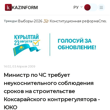
KAZINFORM
РУ
Выборы-2026
Конституционная реформа
Спецп
Тренды:
14:02, 03 Апреля 2009
Министр по ЧС требует
неукоснительного соблюдения
сроков на строительстве
Коксарайского контррегулятора -
ЮКО