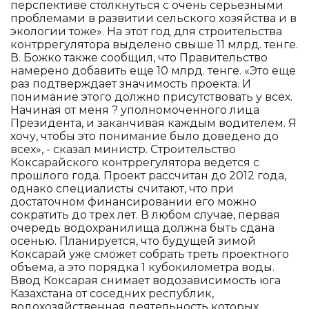
перспективе столкнуться с очень серьезными
проблемами в развитии сельского хозяйства и в
экологии тоже». На этот год для строительства
контррегулятора выделено свыше 11 млрд. тенге.
В. Божко также сообщил, что Правительство
намерено добавить еще 10 млрд. тенге. «Это еще
раз подтверждает значимость проекта. И
понимание этого должно присутствовать у всех.
Начиная от меня ? уполномоченного лица
Президента, и заканчивая каждым водителем. Я
хочу, чтобы это понимание было доведено до
всех», - сказал министр. Строительство
Коксарайского контррегулятора ведется с
прошлого года. Проект рассчитан до 2012 года,
однако специалисты считают, что при
достаточном финансировании его можно
сократить до трех лет. В любом случае, первая
очередь водохранилища должна быть сдана
осенью. Планируется, что будущей зимой
Коксарай уже сможет собрать треть проектного
объема, а это порядка 1 кубокилометра воды.
Ввод Коксарая снимает водозависимость юга
Казахстана от соседних республик,
водохозяйственная деятельность которых