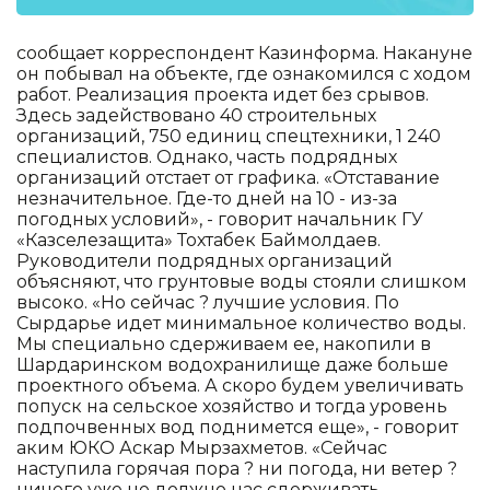
сообщает корреспондент Казинформа. Накануне
он побывал на объекте, где ознакомился с ходом
работ. Реализация проекта идет без срывов.
Здесь задействовано 40 строительных
организаций, 750 единиц спецтехники, 1 240
специалистов. Однако, часть подрядных
организаций отстает от графика. «Отставание
незначительное. Где-то дней на 10 - из-за
погодных условий», - говорит начальник ГУ
«Казселезащита» Тохтабек Баймолдаев.
Руководители подрядных организаций
объясняют, что грунтовые воды стояли слишком
высоко. «Но сейчас ? лучшие условия. По
Сырдарье идет минимальное количество воды.
Мы специально сдерживаем ее, накопили в
Шардаринском водохранилище даже больше
проектного объема. А скоро будем увеличивать
попуск на сельское хозяйство и тогда уровень
подпочвенных вод поднимется еще», - говорит
аким ЮКО Аскар Мырзахметов. «Сейчас
наступила горячая пора ? ни погода, ни ветер ?
ничего уже не должно нас сдерживать.