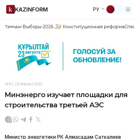
KAZINFORM
РУ
Выборы-2026
Конституционная реформа
Спецп
Тренды:
18:51, 29 Января 2025
Минэнерго изучает площадки для
строительства третьей АЭС
Министр энергетики РК Алмасадам Саткалиев