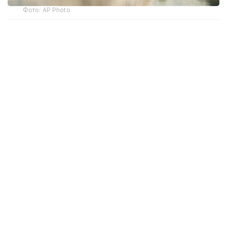
Фото: AP Photo
Военно-морские силы Румынии использовали 180
килограммов взрывчатки для разрушения скалы в
русле Дуная. Об этом сообщил исполняющий
обязанности министра обороны страны Раду
Мируцэ.
В операции были задействованы более 100
специалистов, включая саперов и водолазов.
Перед подрывом они провели серию испытаний,
чтобы оценить состояние породы и подготовить
место работ.
Разрушить скалу удалось лишь со второй
попытки. По словам заместителя командующего
ВМС Румынии Марчела Некулае, первый взрыв не
дал ожидаемого результата, поскольку горная
порода оказалась значительно прочнее