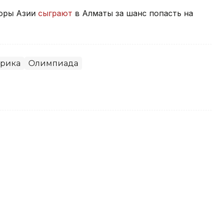
оры Азии
сыграют
в Алматы за шанс попасть на
рика
Олимпиада
к инициативе Казахстана по