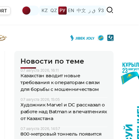
KZ
QZ
РУ
EN
中文
ق ز
ЎЗ
ORT
Новости по теме
07 августа 2026, 16:11
Казахстан вводит новые
требования к операторам связи
для борьбы с мошенничеством
07 августа 2026, 15:05
Художник Marvel и DC рассказал о
работе над Batman и впечатлениях
от Казахстана
07 августа 2026, 14:57
800-метровый тоннель появится