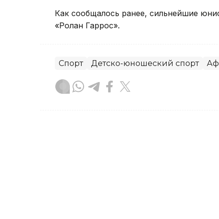
Как сообщалось ранее, сильнейшие юни
«Ролан Гаррос».
Спорт
Детско-юношеский спорт
Аф
Жанара Мухамедиярова
Автор
19:24, 03 Августа 2026
Замбия присоединилась 