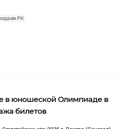
здрав РК
ие в юношеской Олимпиаде в
ажа билетов