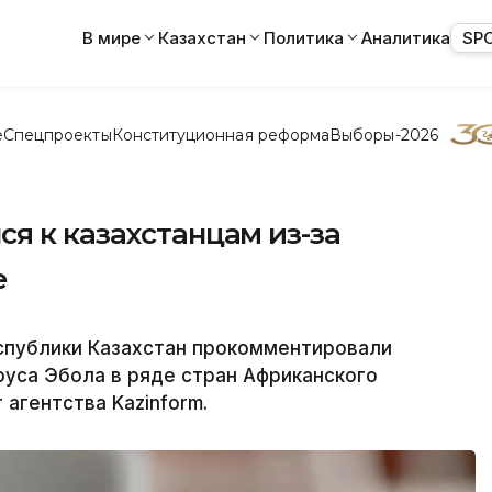
В мире
Казахстан
Политика
Аналитика
SP
е
Спецпроекты
Конституционная реформа
Выборы-2026
я к казахстанцам из-за
е
спублики Казахстан прокомментировали
руса Эбола в ряде стран Африканского
агентства Kazinform.