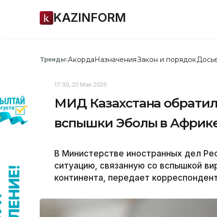
KAZINFORM
Акорда
Назначения
Закон и порядок
Дось
Тренды:
17:30, 20 Мая 2026
МИД Казахстана обратилс
вспышки Эболы в Африк
В Министерстве иностранных дел Ре
ситуацию, связанную со вспышкой ви
континента, передает корреспондент 