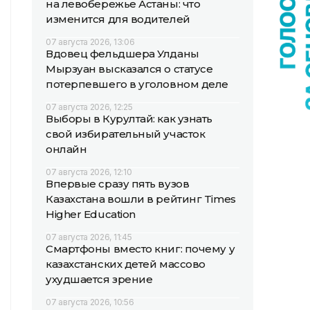
на левобережье Астаны: что
изменится для водителей
07 августа 2026, 13:06
Вдовец фельдшера Улданы
Мырзуан высказался о статусе
потерпевшего в уголовном деле
07 августа 2026, 12:25
Выборы в Курултай: как узнать
свой избирательный участок
онлайн
07 августа 2026, 12:10
Впервые сразу пять вузов
Казахстана вошли в рейтинг Times
Higher Education
07 августа 2026, 11:45
Смартфоны вместо книг: почему у
казахстанских детей массово
ухудшается зрение
07 августа 2026, 10:56