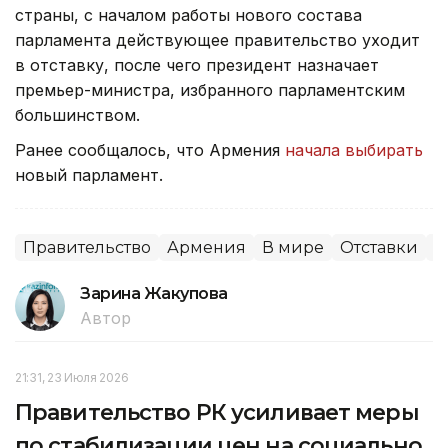
страны, с началом работы нового состава
парламента действующее правительство уходит
в отставку, после чего президент назначает
премьер-министра, избранного парламентским
большинством.
Ранее сообщалось, что Армения
начала выбирать
новый парламент.
Правительство
Армения
В мире
Отставки
П
Зарина Жакупова
Автор
21:31, 23 Июля 2026
Правительство РК усиливает меры
по стабилизации цен на социально