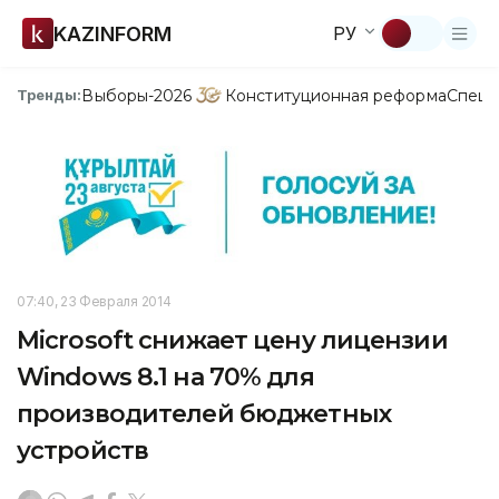
KAZINFORM
РУ
Выборы-2026
Конституционная реформа
Спецп
Тренды:
07:40, 23 Февраля 2014
Microsoft снижает цену лицензии
Windows 8.1 на 70% для
производителей бюджетных
устройств