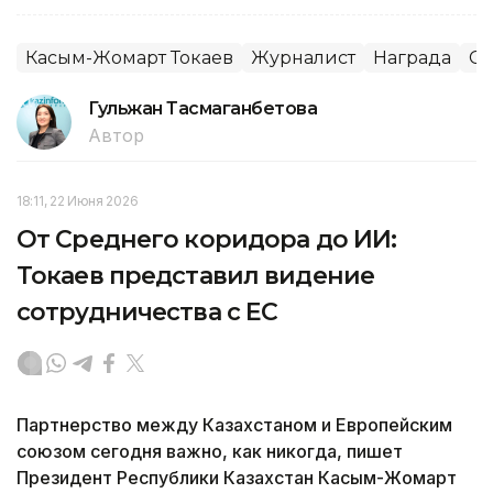
Касым-Жомарт Токаев
Журналист
Награда
С
Гульжан Тасмаганбетова
Автор
18:11, 22 Июня 2026
От Среднего коридора до ИИ:
Токаев представил видение
сотрудничества с ЕС
Партнерство между Казахстаном и Европейским
союзом сегодня важно, как никогда, пишет
Президент Республики Казахстан Касым-Жомарт