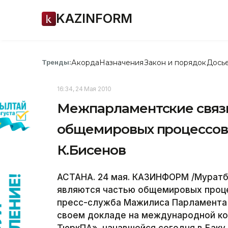
KAZINFORM
Акорда
Назначения
Закон и порядок
Дось
Тренды:
16:34, 24 Мая 2010
Межпарламентские связи
общемировых процессов 
К.Бисенов
АСТАНА. 24 мая. КАЗИНФОРМ /Муратб
являются частью общемировых проце
пресс-служба Мажилиса Парламента 
своем докладе на международной ко