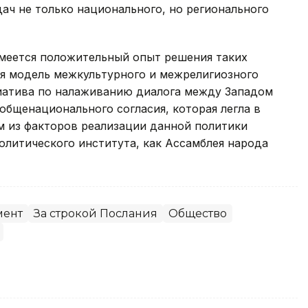
ач не только национального, но регионального
имеется положительный опыт решения таких
кая модель межкультурного и межрелигиозного
иатива по налаживанию диалога между Западом
общенационального согласия, которая легла в
м из факторов реализации данной политики
политического института, как Ассамблея народа
мент
За строкой Послания
Общество