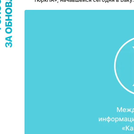
ТюркПА», начавшейся сегодня в Баку.