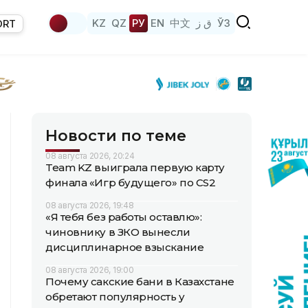
KZ
QZ
РУ
EN
中文
ق ز
ЎЗ
ORT
Новости по теме
08 августа 2026, 20:24
Team KZ выиграла первую карту
финала «Игр будущего» по CS2
08 августа 2026, 19:48
«Я тебя без работы оставлю»:
чиновнику в ЗКО вынесли
дисциплинарное взыскание
08 августа 2026, 19:00
Почему сакские бани в Казахстане
обретают популярность у