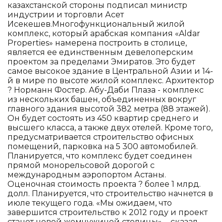
казахстанской стороны подписал министр
индустрии и торговли Асет
Исекешев.Многофункциональный жилой
комплекс, который арабская компания «Aldar
Properties» намерена построить в столице,
является ее единственным девелоперским
проектом за пределами Эмиратов. Это будет
самое высокое здание в Центральной Азии и 14-
й в мире по высоте жилой комплекс. Архитектор
? Норманн Фостер. Абу-Даби Плаза - комплекс
из нескольких башен, объединенных вокруг
главного здания высотой 382 метра (88 этажей).
Он будет состоять из 450 квартир среднего и
высшего класса, а также двух отелей. Кроме того,
предусматривается строительство офисных
помещений, парковка на 5 300 автомобилей.
Планируется, что комплекс будет соединен
прямой монорельсовой дорогой с
международным аэропортом Астаны.
Оценочная стоимость проекта ? более 1 млрд.
долл. Планируется, что строительство начнется в
июле текущего года. «Мы ожидаем, что
завершится строительство к 2012 году и проект
станет новой жемчужиной столицы», - сказал