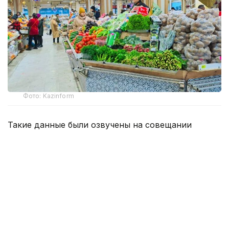
Фото: Kazinform
Такие данные были озвучены на совещании
по вопросам стабилизации цен на социально
значимые продовольственные товары и инфляции
под председательством заместителя Премьер-
министра — министра национальной экономики
Серика Жумангарина.
Как было отмечено на совещании, по итогам июня
годовая инфляция в стране составила 10,3%