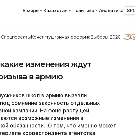
В мире
Казахстан
Политика
Аналитика
SP
е
Спецпроекты
Конституционная реформа
Выборы-2026
 какие изменения ждут
призыва в армию
пускников школ в армию вызвали
 под сомнение законность отдельных
ной кампании. На фоне растущей
даются возможные изменения в
кой обязанности. О том, что именно может
атериале корреспондента агентства