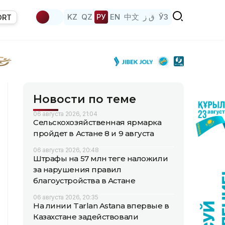
KZ
QZ
РУ
EN
中文
ق ز
ЎЗ
ORT
Новости по теме
06 августа 2026, 21:04
Сельскохозяйственная ярмарка
пройдет в Астане 8 и 9 августа
06 августа 2026, 20:48
Штрафы на 57 млн теңге наложили
за нарушения правил
благоустройства в Астане
06 августа 2026, 20:35
На линии Tarlan Astana впервые в
Казахстане задействовали