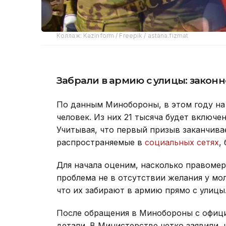
Коллаж: Kazinform / Freepik / astana.fizmat
Забрали в армию с улицы: законн
По данным Минобороны, в этом году на
человек. Из них 21 тысяча будет включен
Учитывая, что первый призыв заканчива
распространяемые в
социальных сетях
,
Для начала оценим, насколько правоме
проблема не в отсутствии желания у мо
что их забирают в армию прямо с улицы
После обращения в Минобороны с офици
детали. В Министерстве четко заявили,