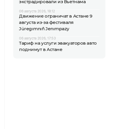
экстрадировали из Вьетнама
06 августа 2026, 18:12
Движение ограничат в Астане 9
августа из-за фестиваля
Jüregımnıñ Jenımpazy
06 августа 2026, 17:53
Тариф на услуги эвакуаторов авто
поднимут в Астане