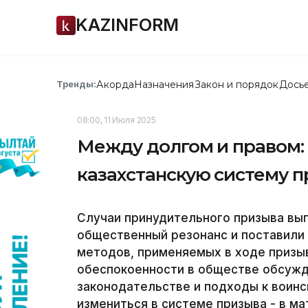
KAZINFORM
Акорда
Назначения
Закон и порядок
Дось
Тренды:
08:00, 11 Июля 2025
Между долгом и правом:
казахстанскую систему 
Случаи принудительного призыва вы
общественный резонанс и поставили
методов, применяемых в ходе призыв
обеспокоенности в обществе обсуж
законодательстве и подходы к воинс
измениться в системе призыва - в м