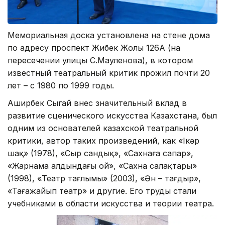
Мемориальная доска установлена на стене дома
по адресу проспект Жибек Жолы 126А (на
пересечении улицы С.Мауленова), в котором
известный театральный критик прожил почти 20
лет – с 1980 по 1999 годы.
Аширбек Сыгай внес значительный вклад в
развитие сценического искусства Казахстана, был
одним из основателей казахской театральной
критики, автор таких произведений, как «Іңкәр
шақ» (1978), «Сыр сандық», «Сахнаға сапар»,
«Жарнама алдындағы ой», «Сахна саңлақтары»
(1998), «Театр тағлымы» (2003), «Ән – тағдыр»,
«Таңғажайып театр» и другие. Его труды стали
учебниками в области искусства и теории театра.