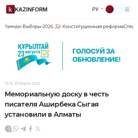
KAZINFORM
РУ
Выборы-2026
Конституционная реформа
Спецп
Тренды:
14:15, 25 Марта 2022
Мемориальную доску в честь
писателя Аширбека Сыгая
установили в Алматы