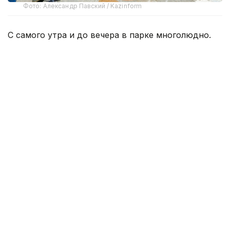
Фото: Александр Павский / Kazinform
С самого утра и до вечера в парке многолюдно.
Благодаря густой зелени и большим деревьям
здесь прохладнее, чем на городских улицах.
Можно укрыться от палящего солнца, неспешно
прогуляться по тенистым аллеям, отдохнуть у
воды или провести время с семьей. Пока одни
неспешно прогуливаются, другие устраивают
пикники или просто катаются на велосипедах и
самокатах.