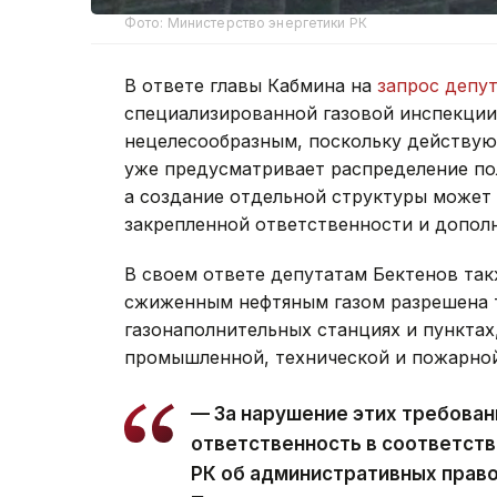
Фото: Министерство энергетики РК
В ответе главы Кабмина на
запрос депу
специализированной газовой инспекции
нецелесообразным, поскольку действую
уже предусматривает распределение п
а создание отдельной структуры может
закрепленной ответственности и допол
В своем ответе депутатам Бектенов так
сжиженным нефтяным газом разрешена 
газонаполнительных станциях и пункта
промышленной, технической и пожарной
— За нарушение этих требова
ответственность в соответств
РК об административных право