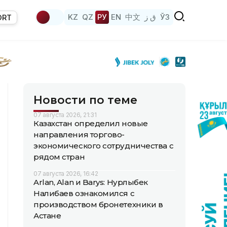
KZ
QZ
РУ
EN
中文
ق ز
ЎЗ
ORT
Новости по теме
07 августа 2026, 21:31
Казахстан определил новые
направления торгово-
экономического сотрудничества с
рядом стран
07 августа 2026, 16:42
Arlan, Alan и Barys: Нурлыбек
Налибаев ознакомился с
производством бронетехники в
Астане