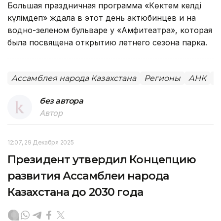
Большая праздничная программа «Көктем келді
күлімдеп» ждала в этот день актюбинцев и на
водно-зеленом бульваре у «Амфитеатра», которая
была посвящена открытию летнего сезона парка.
Ассамблея народа Казахстана
Регионы
АНК
А
без автора
Автор
12:07, 29 Декабря 2025
Президент утвердил Концепцию
развития Ассамблеи народа
Казахстана до 2030 года