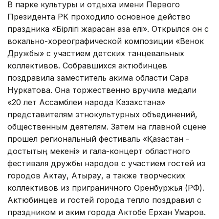
В парке культуры и отдыха имени Первого
Президента РК проходило основное действо
праздника «Бірлігі жарасқан қазақ елі». Открылся он с
вокально-хореографической композиции «Венок
Дружбы» с участием детских танцевальных
коллективов. Собравшихся актюбинцев
поздравила заместитель акима области Сара
Нуркатова. Она торжественно вручила медали
«20 лет Ассамблеи народа Казахстана»
представителям этнокультурных объединений,
общественным деятелям. Затем на главной сцене
прошел региональный фестиваль «Қазақстан -
достықтың мекені» и гала-концерт областного
фестиваля дружбы народов с участием гостей из
городов Актау, Атырау, а также творческих
коллективов из приграничного Оренбуржья (РФ).
Актюбинцев и гостей города тепло поздравил с
праздником и аким города Актобе Ерхан Умаров.