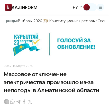
KAZINFORM
РУ
Выборы-2026
Конституционная реформа
Спецп
Тренды:
20:47, 14 Марта 2024
Массовое отключение
электричества произошло из-за
непогоды в Алматинской области