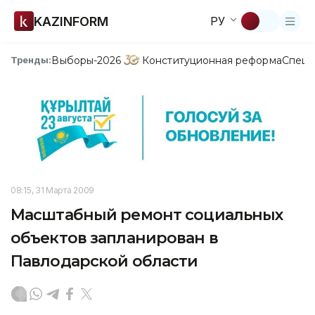
KAZINFORM
РУ
Выборы-2026
Конституционная реформа
Спецп
Тренды:
08:15, 31 Марта 2009
Масштабный ремонт социальных
объектов запланирован в
Павлодарской области