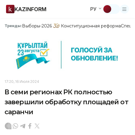
KAZINFORM
РУ
Выборы-2026
Конституционная реформа
Спецп
Тренды:
17:20, 16 Июля 2024
В семи регионах РК полностью
завершили обработку площадей от
саранчи