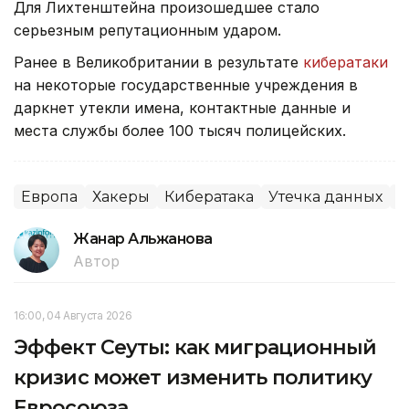
Для Лихтенштейна произошедшее стало
серьезным репутационным ударом.
Ранее в Великобритании в результате
кибератаки
на некоторые государственные учреждения в
даркнет утекли имена, контактные данные и
места службы более 100 тысяч полицейских.
Европа
Хакеры
Кибератака
Утечка данных
М
Жанар Альжанова
Автор
16:00, 04 Августа 2026
Эффект Сеуты: как миграционный
кризис может изменить политику
Евросоюза