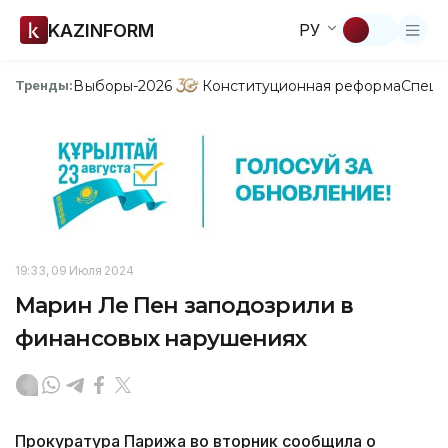
KAZINFORM
РУ
Выборы-2026
Конституционная реформа
Спецп
Тренды:
19:33, 09 Июля 2024
Марин Ле Пен заподозрили в
финансовых нарушениях
Прокуратура Парижа во вторник сообщила о