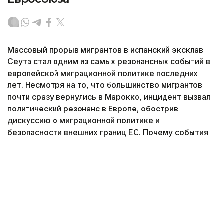
Массовый прорыв мигрантов в испанский эксклав
Сеута стал одним из самых резонансных событий в
европейской миграционной политике последних
лет. Несмотря на то, что большинство мигрантов
почти сразу вернулись в Марокко, инцидент вызвал
политический резонанс в Европе, обострив
дискуссию о миграционной политике и
безопасности внешних границ ЕС. Почему события
в Сеуте могут стать переломным моментом для
Европы — в материале международного
обозревателя агентства Kazinform Султана
Акимбекова.