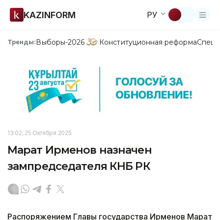
KAZINFORM
РУ
Выборы-2026
Конституционная реформа
Спецп
Тренды:
13:02, 25 Октября 2025
Марат Ирменов назначен
зампредседателя КНБ РК
Распоряжением Главы государства Ирменов Марат