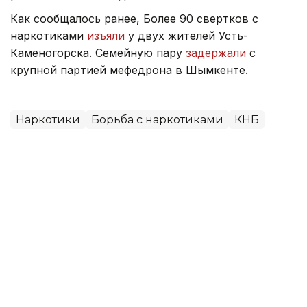
Как сообщалось ранее, Более 90 свертков с
наркотиками
изъяли
у двух жителей Усть-
Каменогорска. Семейную пару
задержали
с
крупной партией мефедрона в Шымкенте.
Наркотики
Борьба с наркотиками
КНБ
Жанара Мухамедиярова
Автор
17:57, 03 Августа 2026
КНБ прокомментировал
сообщения о задержании замглавы
миграционной службы в Астане