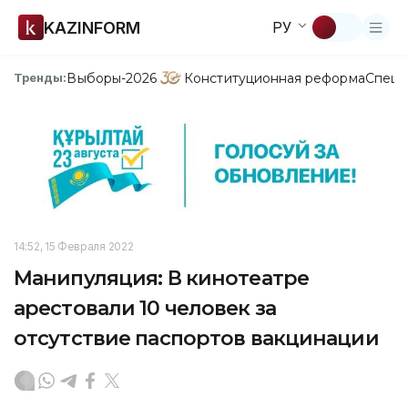
KAZINFORM
РУ
Выборы-2026
Конституционная реформа
Спецп
Тренды:
14:52, 15 Февраля 2022
Манипуляция: В кинотеатре
арестовали 10 человек за
отсутствие паспортов вакцинации