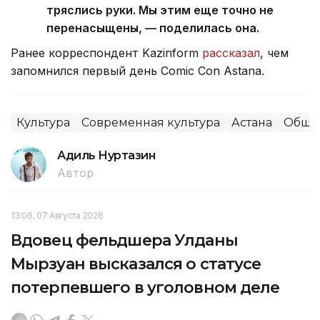
тряслись руки. Мы этим еще точно не
перенасыщены, — поделилась она.
Ранее корреспондент Kazinform
рассказал
, чем
запомнился первый день Comic Con Astana.
Культура
Современная культура
Астана
Обще
Адиль Нуртазин
Автор
13:06, 07 Августа 2026
Вдовец фельдшера Улданы
Мырзуан высказался о статусе
потерпевшего в уголовном деле