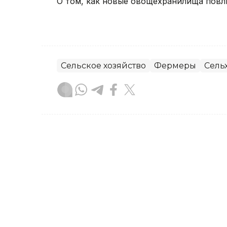
О том, как новые овощехранилища повли
Сельское хозяйство
Фермеры
Сель
Диана Калманбаева
Автор
12:30, 06 Августа 2026
Продкорпорация в 2,6 р