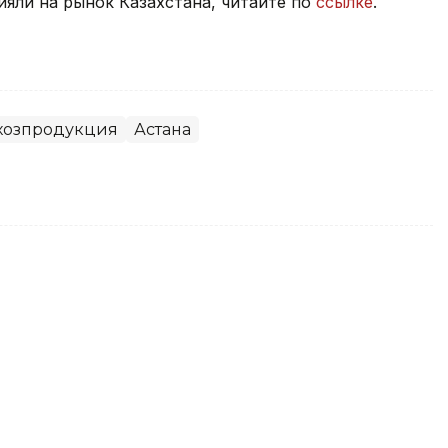
яли на рынок Казахстана, читайте по
ссылке
.
хозпродукция
Астана
аза увеличила финансирование