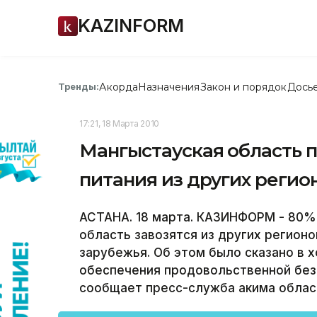
KAZINFORM
Акорда
Назначения
Закон и порядок
Дось
Тренды:
17:21, 18 Марта 2010
Мангыстауская область 
питания из других регио
АСТАНА. 18 марта. КАЗИНФОРМ - 80%
область завозятся из других регионо
зарубежья. Об этом было сказано в 
обеспечения продовольственной без
сообщает пресс-служба акима облас