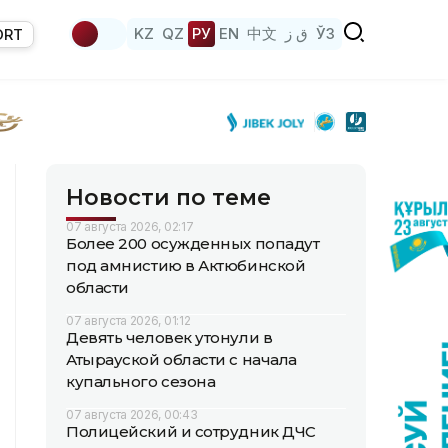
KZ
QZ
РУ
EN
中文
ق ز
ЎЗ
ORT
Новости по теме
07 августа 2026, 02:17
Более 200 осужденных попадут
под амнистию в Актюбинской
области
07 августа 2026, 01:12
Девять человек утонули в
Атырауской области с начала
купального сезона
07 августа 2026, 00:43
Полицейский и сотрудник ДЧС