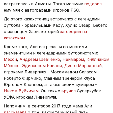
встретились в Алматы. Тогда мальчик
подарил
ему мяч с автографами игроков PSG.
До этого казахстанец встречался с легендами
футбола - бразильцами Кафу, Хулио Сезар, Бебето,
с испанцем Хави, который
заговорил на
казахском
.
Кроме того, Али встречался со многими
знаменитыми и легендарными футболистами:
Месси
,
Андреем Шевченко
,
Неймаром, Киллианом
Мбаппе, Эдинсоном Кавани
,
Диего Марадоной
,
игроками Ливерпуля - Мохаммедом Салахом,
Роберто Фирмино, главным тренером клуба
Юргеном Клоппом, а также своим кумиром -
Ником Вуйчичем
. Он также
вручил
Суперкубок
УЕФА игрокам Ливерпуля.
Напомним, в сентябре 2017 года мама Али
рассказала
о том, какой тернистый путь