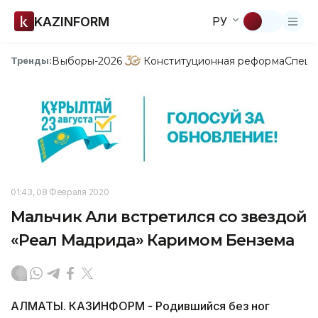
KAZINFORM
РУ
Выборы-2026
Конституционная реформа
Спецп
Тренды:
01:43, 08 Февраля 2020
Мальчик Али встретился со звездой
«Реал Мадрида» Каримом Бензема
АЛМАТЫ. КАЗИНФОРМ - Родившийся без ног