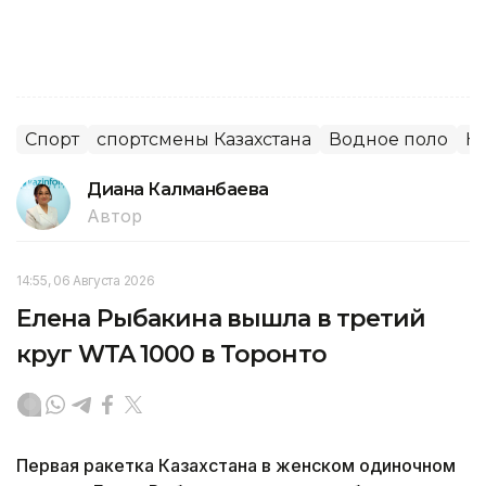
Спорт
спортсмены Казахстана
Водное поло
Н
Диана Калманбаева
Автор
14:55, 06 Августа 2026
Елена Рыбакина вышла в третий
круг WTA 1000 в Торонто
Первая ракетка Казахстана в женском одиночном