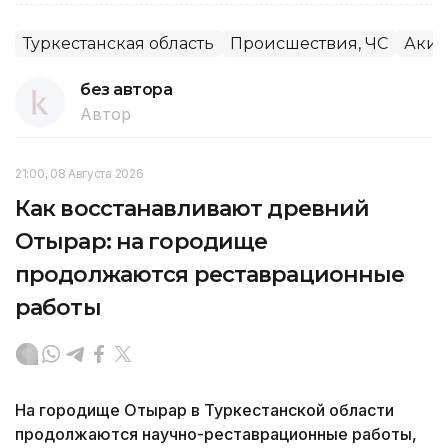
Туркестанская область
Происшествия, ЧС
Аким
без автора
Автор
21:00, 08 Августа 2026
Как восстанавливают древний
Отырар: на городище
продолжаются реставрационные
работы
На городище Отырар в Туркестанской области
продолжаются научно-реставрационные работы,