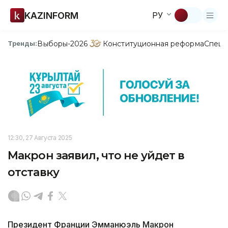
KAZINFORM
РУ
Выборы-2026
Конституционная реформа
Спецп
Тренды:
12:30, 27 Августа 2025
Макрон заявил, что не уйдет в
отставку
Президент Франции Эмманюэль Макрон