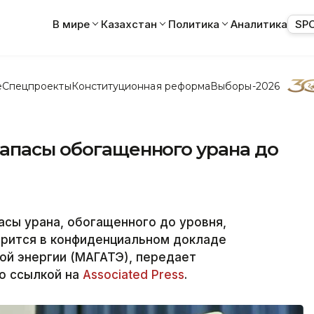
В мире
Казахстан
Политика
Аналитика
SP
е
Спецпроекты
Конституционная реформа
Выборы-2026
запасы обогащенного урана до
сы урана, обогащенного до уровня,
орится в конфиденциальном докладе
ой энергии (МАГАТЭ), передает
со ссылкой на
Associated Press
.