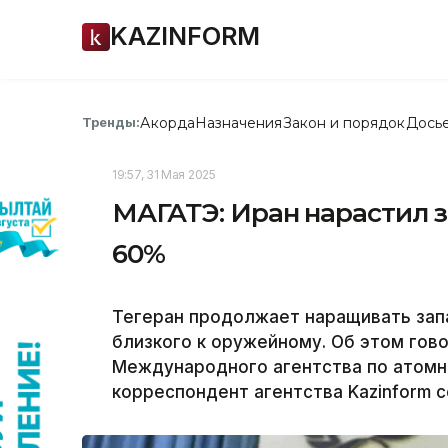
KAZINFORM
Акорда
Назначения
Закон и порядок
Дось
Тренды:
19:57, 31 Мая 2025
МАГАТЭ: Иран нарастил 
60%
Тегеран продолжает наращивать запа
близкого к оружейному. Об этом гов
Международного агентства по атомн
корреспондент агентства Kazinform 