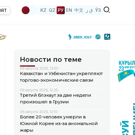
KZ
QZ
РУ
EN
中文
ق ز
ЎЗ
ORT
Новости по теме
06 августа 2026, 13:50
Казахстан и Узбекистан укрепляют
торгово-экономические связи
06 августа 2026, 12:35
Третий блэкаут за две недели
произошел в Грузии
06 августа 2026, 12:10
Более 20 человек умерли в
Южной Корее из-за аномальной
жары