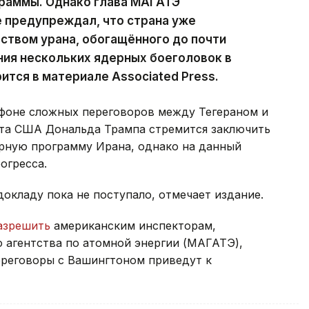
граммы. Однако глава МАГАТЭ
 предупреждал, что страна уже
ством урана, обогащённого до почти
ния нескольких ядерных боеголовок в
рится в материале Associated Press.
фоне сложных переговоров между Тегераном и
та США Дональда Трампа стремится заключить
рную программу Ирана, однако на данный
огресса.
окладу пока не поступало, отмечает издание.
азрешить
американским инспекторам,
агентства по атомной энергии (МАГАТЭ),
ереговоры с Вашингтоном приведут к