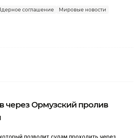
Ядерное соглашение
Мировые новости
 через Ормузский пролив
н
 который позволит судам проходить через