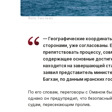
Фото: Fars news
— Географические координаты
сторонами, уже согласованы. 
препятствовать процессу, сов
содержащее основные достигн
находится на завершающей ста
заявил представитель минист
Багхаи, по данным иранских г
По его словам, переговоры с Оманом б
однако он предупредил, что безопасный
судам, пересекающим пролив.