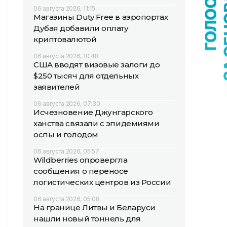
06 августа 2026, 11:15
Магазины Duty Free в аэропортах
Дубая добавили оплату
криптовалютой
06 августа 2026, 10:48
США вводят визовые залоги до
$250 тысяч для отдельных
заявителей
06 августа 2026, 07:30
Исчезновение Джунгарского
ханства связали с эпидемиями
оспы и голодом
06 августа 2026, 05:57
Wildberries опровергла
сообщения о переносе
логистических центров из России
06 августа 2026, 05:08
На границе Литвы и Беларуси
нашли новый тоннель для