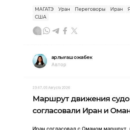
МАГАТЭ
Уран
Переговоры
Иран
США
Қарлығаш Қожабек
Автор
23:47, 05 Августа 2026
Маршрут движения судов
согласовали Иран и Ома
Иран согласовал с Оманом маршрут,