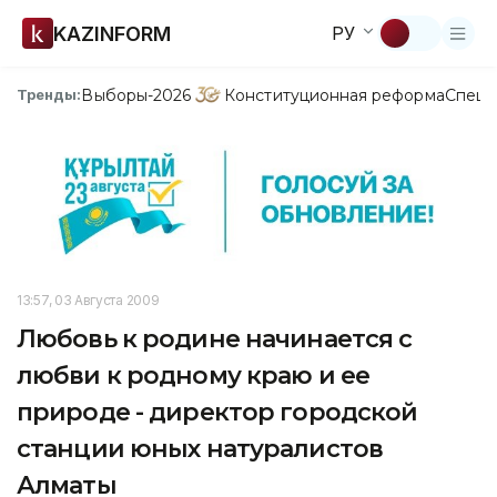
KAZINFORM
РУ
Выборы-2026
Конституционная реформа
Спецп
Тренды:
13:57, 03 Августа 2009
Любовь к родине начинается с
любви к родному краю и ее
природе - директор городской
станции юных натуралистов
Алматы