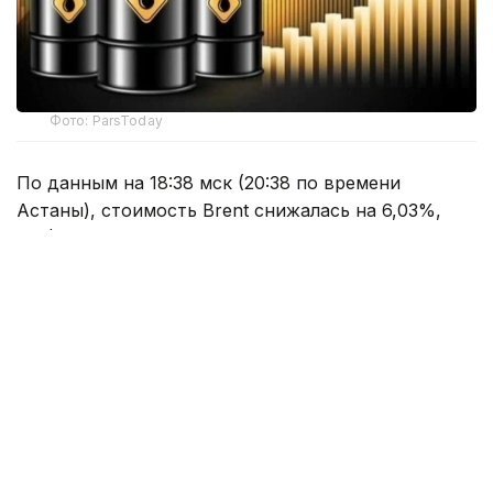
Фото: ParsToday
По данным на 18:38 мск (20:38 по времени
Астаны), стоимость Brent снижалась на 6,03%,
до $78,72 за баррель.
К 18:43 мск (20:43 по времени Астаны), стоимость
Brent замедлила снижение до $78,87 за баррель
(-5,85%). В то же время стоимость фьючерса
на нефть марки WTI с поставкой в сентябре
снижалась на 6,05%, до $75,48 за баррель.
Специально для Kazinform предоставлено
партнерским агентством ТАСС.
Напомним, что утром 3 августа мировые цены