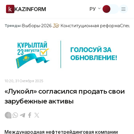
KAZINFORM
РУ
Выборы-2026
Конституционная реформа
Спецп
Тренды:
10:20, 31 Октября 2025
«Лукойл» согласился продать свои
зарубежные активы
Международная нефтетрейдинговая компании