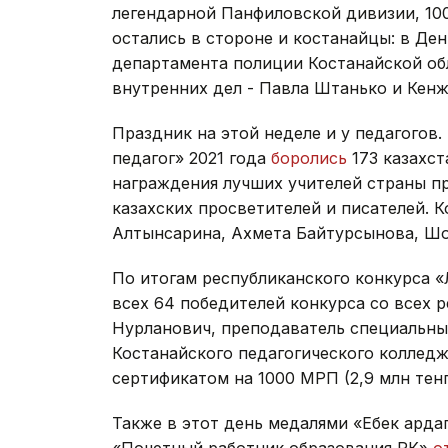
легендарной Панфиловской дивизии, 10
остались в стороне и костанайцы: в Де
департамента полиции Костанайской о
внутренних дел - Павла Штанько и Кенж
Праздник на этой неделе и у педагогов.
педагог» 2021 года
боролись
173 казахст
награждения лучших учителей страны пр
казахских просветителей и писателей. 
Алтынсарина, Ахмета Байтурсынова, Шо
По итогам республиканского конкурса «
всех 64 победителей конкурса со всех 
Нурланович, преподаватель специальн
Костанайского педагогического коллед
сертификатом на 1000 МРП (2,9 млн тенг
Также в этот день медалями «Еңбек арда
«Почетный работник образования РК»
о