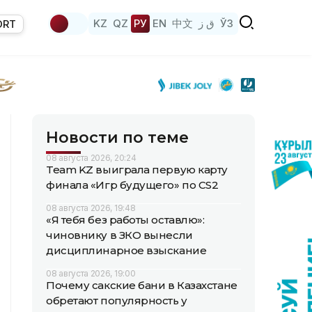
KZ
QZ
РУ
EN
中文
ق ز
ЎЗ
ORT
Новости по теме
08 августа 2026, 20:24
Team KZ выиграла первую карту
финала «Игр будущего» по CS2
08 августа 2026, 19:48
«Я тебя без работы оставлю»:
чиновнику в ЗКО вынесли
дисциплинарное взыскание
08 августа 2026, 19:00
Почему сакские бани в Казахстане
обретают популярность у