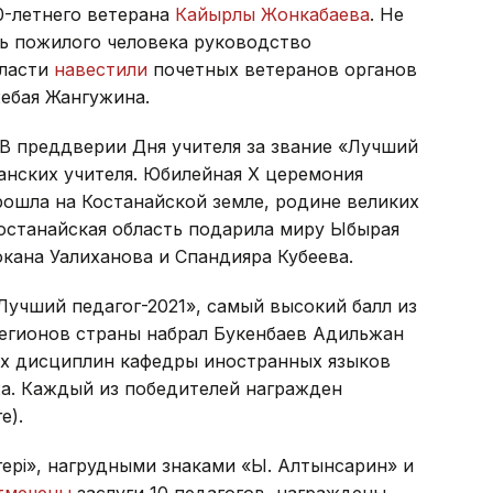
0-летнего ветерана
Кайырлы Жонкабаева
. Не
нь пожилого человека руководство
бласти
навестили
почетных ветеранов органов
ебая Жангужина.
 В преддверии Дня учителя за звание «Лучший
анских учителя. Юбилейная X церемония
ошла на Костанайской земле, родине великих
Костанайская область подарила миру Ыбырая
кана Уалиханова и Спандияра Кубеева.
Лучший педагог-2021», самый высокий балл из
регионов страны набрал Букенбаев Адильжан
ых дисциплин кафедры иностранных языков
жа. Каждый из победителей награжден
е).
гері», нагрудными знаками «Ы. Алтынсарин» и
тмечены
заслуги 10 педагогов, награждены