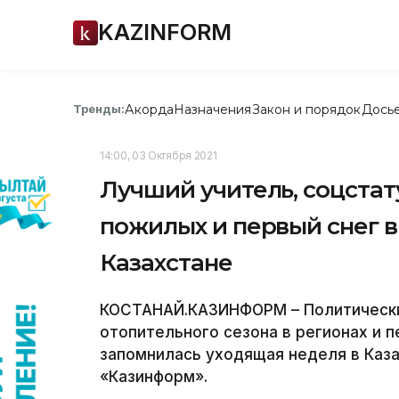
KAZINFORM
Акорда
Назначения
Закон и порядок
Дось
Тренды:
14:00, 03 Октября 2021
Лучший учитель, соцстат
пожилых и первый снег в
Казахстане
КОСТАНАЙ.КАЗИНФОРМ – Политические
отопительного сезона в регионах и п
запомнилась уходящая неделя в Каз
«Казинформ».