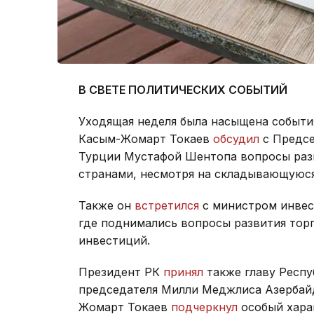
В СВЕТЕ ПОЛИТИЧЕСКИХ СОБЫТИЙ
Уходящая неделя была насыщена события
Касым-Жомарт Токаев
обсудил
с Предсе
Турции Мустафой Шентопа вопросы раз
странами, несмотря на складывающуюся
Также он
встретился
с министром инвес
где поднимались вопросы развития тор
инвестиций.
Президент РК
принял
также главу Респу
председателя Милли Меджлиса Азербайд
Жомарт Токаев
подчеркнул
особый хара