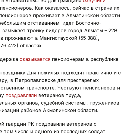
в «Правительство для граждан»
озвучили
енсионеров. Как оказалось, сейчас в стране их
 пенсионеров проживает в Алматинской области
 небольшим отставанием, идет Восточно-
к, замыкает тройку лидеров город Алматы – 229
в проживают в Мангистауской (55 388),
6 423) областях. .
оддержка
оказывается
пенсионерам в республике
к празднику Дня пожилых подходят практично и с
еру, в Петропавловске для престарелых
ственном транспорте. Чествуют пенсионеров и
тау
поздравляли
ветеранов труда,
ельных органов, судебной системы, тружеников
низаций районов Акмолинской области.
й гвардии РК поздравили ветеранов с
том числе и одного из последних солдат