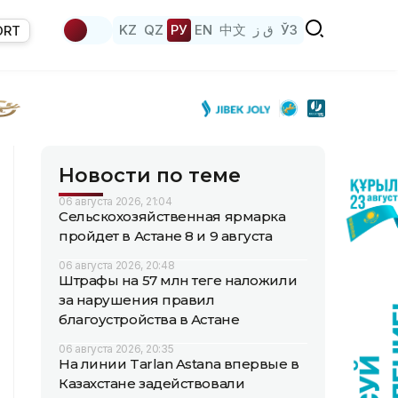
KZ
QZ
РУ
EN
中文
ق ز
ЎЗ
ORT
Новости по теме
06 августа 2026, 21:04
Сельскохозяйственная ярмарка
пройдет в Астане 8 и 9 августа
06 августа 2026, 20:48
Штрафы на 57 млн теңге наложили
за нарушения правил
благоустройства в Астане
06 августа 2026, 20:35
На линии Tarlan Astana впервые в
Казахстане задействовали