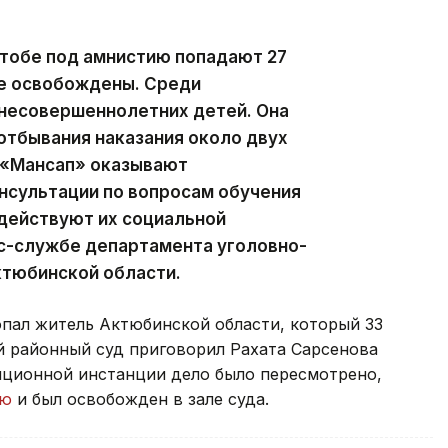
ктобе под амнистию попадают 27
же освобождены. Среди
несовершеннолетних детей. Она
отбывания наказания около двух
 «Мансап» оказывают
сультации по вопросам обучения
одействуют их социальной
сс-службе департамента уголовно-
ктюбинской области.
опал житель Актюбинской области, который 33
й районный суд приговорил Рахата Сарсенова
ляционной инстанции дело было пересмотрено,
ию
и был освобожден в зале суда.