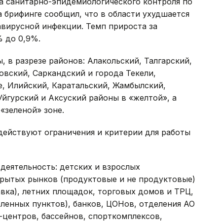
а санитарно-эпидемиологического контроля по
 брифинге сообщил, что в области ухудшается
авирусной инфекции. Темп прироста за
% до 0,9%.
 в разрезе районов: Алакольский, Талгарский,
вский, Саркандский и города Текели,
е, Илийский, Каратальский, Жамбылский,
Уйгурский и Аксуский районы в «желтой», а
«зеленой» зоне.
действуют ограничения и критерии для работы
деятельность: детских и взрослых
крытых рынков (продуктовые и не продуктовые)
вка), летних площадок, торговых домов и ТРЦ,
ленных пунктов), банков, ЦОНов, отделения АО
-центров, бассейнов, спорткомплексов,