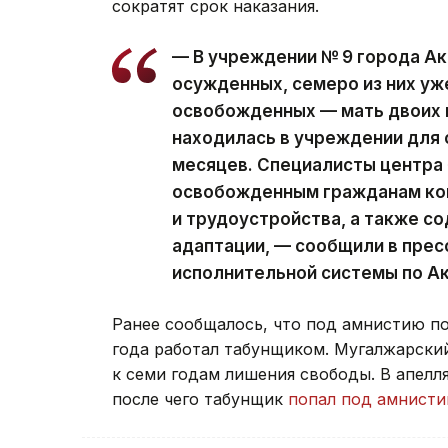
сократят срок наказания.
— В учреждении № 9 города А
осужденных, семеро из них у
освобожденных — мать двоих 
находилась в учреждении для 
месяцев. Специалисты центра
освобожденным гражданам кон
и трудоустройства, а также с
адаптации, — сообщили в пре
исполнительной системы по А
Ранее сообщалось, что под амнистию п
года работал табунщиком. Мугалжарски
к семи годам лишения свободы. В апел
после чего табунщик
попал под амнист