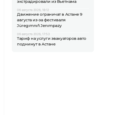
экстрадировали из Вьетнама
06 августа 2026, 18:12
Движение ограничат в Астане 9
августа из-за фестиваля
Jüregımnıñ Jenımpazy
06 августа 2026, 17:53
Тариф на услуги эвакуаторов авто
поднимут в Астане