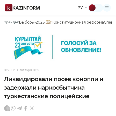
KAZINFORM
РУ
Выборы-2026
Конституционная реформа
Спецп
Тренды:
10:28, 25 Сентября 2019
Ликвидировали посев конопли и
задержали наркосбытчика
туркестанские полицейские