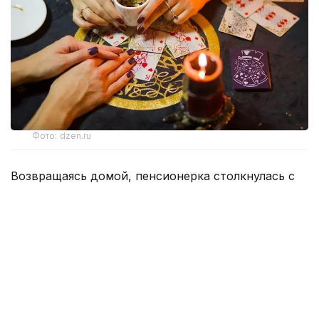
Фото: dzen.ru
Возвращаясь домой, пенсионерка столкнулась с
тремя незнакомыми женщинами, которые под
предлогом снятия «проклятия» завладели ее
золотыми украшениями и денежными средствами
на общую сумму 15 млн теңге.
Все началось с невинного вопроса о направлении
к стоматологии, однако разговор быстро перерос
в психологическое воздействие, основанное на