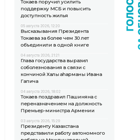
Токаев поручил усилить
поддержку МСБ и повысить
доступность жилья
05 августа 2026, 12:20
Высказывания Президента
Токаева за более чем 30 лет
объединили в одной книге
04 августа 2026, 21:21
Глава государства выразил
соболезнования в связи с
кончиной Халық қаһарманы Ивана
Гапича
04 августа 2026, 18:02
Токаев поздравил Пашиняна с
переназначением на должность
Премьер-министра Армении
03 августа 2026, 15:29
Президенту Казахстана
представили работу автономного
робота на Международной