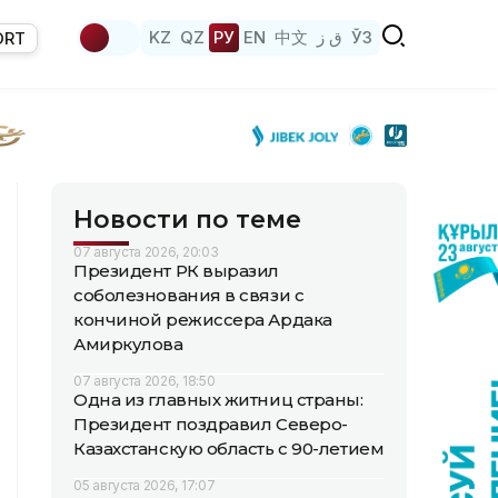
KZ
QZ
РУ
EN
中文
ق ز
ЎЗ
ORT
Новости по теме
07 августа 2026, 20:03
Президент РК выразил
соболезнования в связи с
кончиной режиссера Ардака
Амиркулова
07 августа 2026, 18:50
Одна из главных житниц страны:
Президент поздравил Северо-
Казахстанскую область с 90-летием
05 августа 2026, 17:07