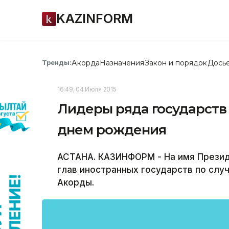
KAZINFORM
Акорда
Назначения
Закон и порядок
Дось
Тренды:
16:49, 04 Июля 2015
Лидеры ряда государств
днем рождения
АСТАНА. КАЗИНФОРМ - На имя Презид
глав иностранных государств по сл
Акорды.