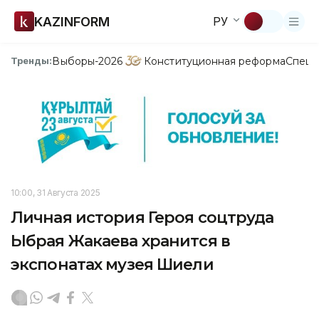
KAZINFORM
РУ
Выборы-2026
Конституционная реформа
Спецп
Тренды:
10:00, 31 Августа 2025
Личная история Героя соцтруда
Ыбрая Жакаева хранится в
экспонатах музея Шиели