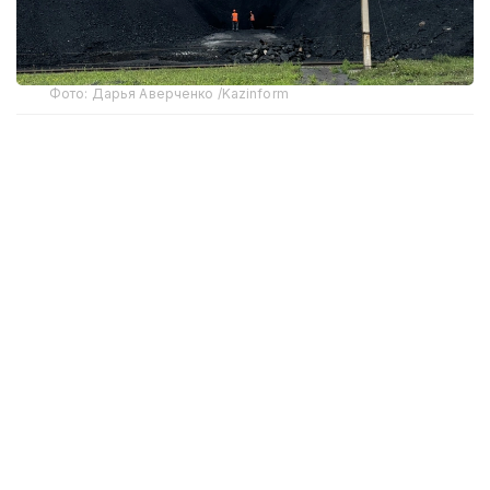
Фото: Дарья Аверченко /Kazinform
По данным Управления энергетики и жилищно-
коммунального хозяйства, из 117
теплоисточников, включая четыре ТЭЦ и 113
котельных, полностью подготовлены 52.
Одновременно продолжается подготовка
автономных систем отопления — из 698 систем
готовы 599, или 85,8%.
Продолжаются ремонтные работы на инженерной
инфраструктуре. К настоящему времени
отремонтировано 10,4 километра тепловых сетей
из запланированных 31,3 километра (33%). Работы
на электрических сетях выполнены на 69%, тогда