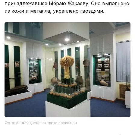
принадлежавшее Ыбраю Жакаеву. Оно выполнено
из кожи и металла, укреплено гвоздями.
Фото: Аягөз Жақаеваның жеке архивінен