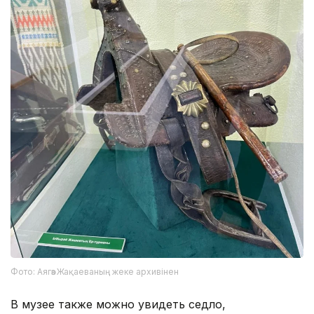
Фото: Аягөз Жақаеваның жеке архивінен
В музее также можно увидеть седло,