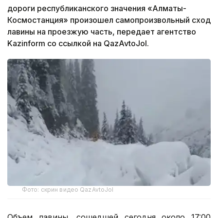
дороги республиканского значения «Алматы-
Космостанция» произошел самопроизвольный сход
лавины на проезжую часть, передает агентство
Kazinform со ссылкой на QazAvtoJol.
Фото: скрин видео QazAvtoJol
Объем лавины, сошедшей сегодня около 17:00