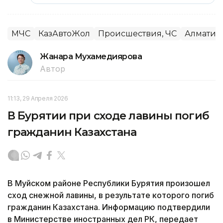
МЧС
КазАвтоЖол
Происшествия, ЧС
Алматинс
Жанара Мухамедиярова
Автор
11:13, 29 Апреля 2026
В Бурятии при сходе лавины погиб
гражданин Казахстана
В Муйском районе Республики Бурятия произошел
сход снежной лавины, в результате которого погиб
гражданин Казахстана. Информацию подтвердили
в Министерстве иностранных дел РК, передает