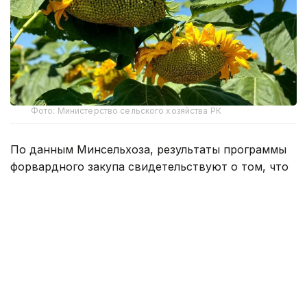
Фото: Министерство сельского хозяйства РК
По данным Минсельхоза, результаты программы
форвардного закупа свидетельствуют о том, что
казахстанские фермеры активнее
диверсифицируют структуру посевов, увеличивая
производство культур с высокой добавленной
стоимостью.
По сравнению с прошлым сельскохозяйственным
сезоном объем финансирования масличных
культур вырос в 2,6 раза — с 36 тыс. до 95 тыс.