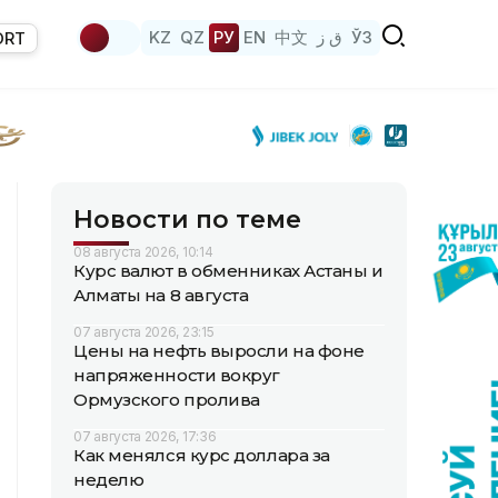
KZ
QZ
РУ
EN
中文
ق ز
ЎЗ
ORT
Новости по теме
08 августа 2026, 10:14
Курс валют в обменниках Астаны и
Алматы на 8 августа
07 августа 2026, 23:15
Цены на нефть выросли на фоне
напряженности вокруг
Ормузского пролива
07 августа 2026, 17:36
Как менялся курс доллара за
неделю