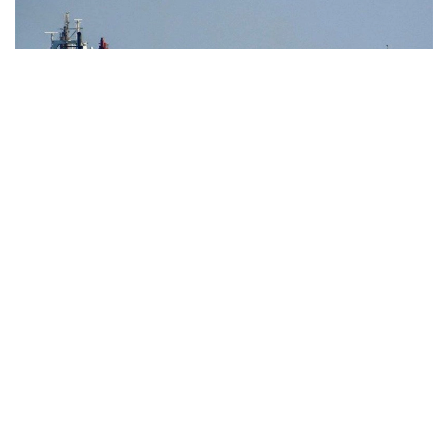
Фото: Tasnim
Нефть марки Brent подорожала на 84 цента —
до 83,33 доллара за баррель. Американская WTI
выросла на 89 центов — до 78,18 доллара
за баррель.
Поддержку рынку также оказали данные
по рынку труда США. В июле экономика страны