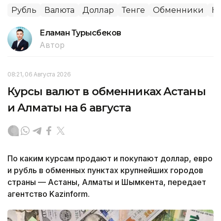
Рубль
Валюта
Доллар
Тенге
Обменники
Ку
Еламан Турысбеков
Автор
08:21, 06 Августа 2026
Курсы валют в обменниках Астаны
и Алматы на 6 августа
По каким курсам продают и покупают доллар, евро
и рубль в обменных пунктах крупнейших городов
страны — Астаны, Алматы и Шымкента, передает
агентство Kazinform.