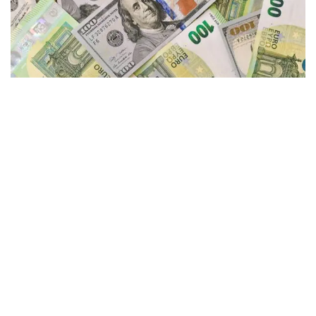
Фото: pexels.com
Согласно данным Kurs.kz, на текущий момент
средний курс в обменниках
Астаны:
- доллар: покупка 467,00 теңге, продажа 473,92
теңге;
- евро: покупка 533,98 теңге, продажа 543,92 теңге;
- рубль: покупка 5,55 теңге, продажа 5,74 теңге.