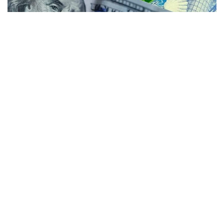
Коллаж: Kazinform / Freepik / Pixabay
По итогам дневных торгов средневзвешенный
курс доллара составил 469,85 теңге, снизившись
на 1,93 теңге. Официальный курс Национального
банка на 5 августа установлен на уровне 471,98
теңге.
Согласно данным Kurs.kz, в обменных пунктах
Астаны доллар покупают по 466,95 теңге, продают
по 473,95 теңге. Евро можно приобрести по 534,00
теңге, а продать по 544,00 теңге. Рубль покупают
по 5,55, а продают по 5,75 теңге.