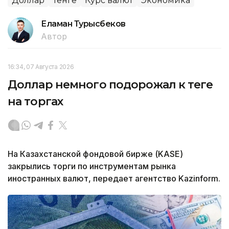
Доллар
Тенге
Курс валют
Экономика
Еламан Турысбеков
Автор
16:34, 07 Августа 2026
Доллар немного подорожал к теңге
на торгах
На Казахстанской фондовой бирже (KASE)
закрылись торги по инструментам рынка
иностранных валют, передает агентство Kazinform.