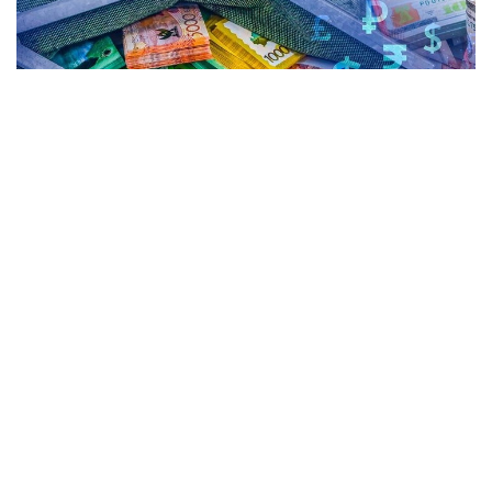
Коллаж: Kazinform / Freepik
По итогам дневных торгов средневзвешенный
курс доллара составил 469,93 теңге, поднявшись
на 2,22 теңге. Официальный курс Национального
банка на 6 августа установлен на уровне 467,48
теңге.
Согласно данным Kurs.kz, в обменных пунктах
Астаны доллар покупают по 466,97 теңге, продают
по 474,00 теңге. Евро можно приобрести по 535,00