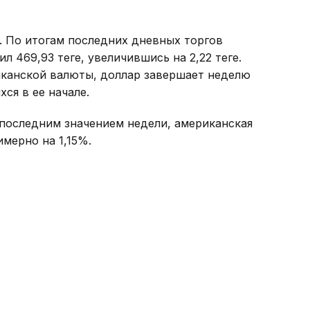
. По итогам последних дневных торгов
469,93 теңге, увеличившись на 2,22 теңге.
канской валюты, доллар завершает неделю
ся в ее начале.
с последним значением недели, американская
имерно на 1,15%.