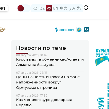
KZ
QZ
РУ
EN
中文
ق ز
ЎЗ
ORT
Новости по теме
08 августа 2026, 10:14
Курс валют в обменниках Астаны и
Алматы на 8 августа
07 августа 2026, 23:15
Цены на нефть выросли на фоне
напряженности вокруг
Ормузского пролива
07 августа 2026, 17:36
Как менялся курс доллара за
неделю