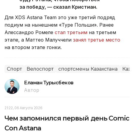
за победу, — сказал Кристиан.
Для XDS Astana Team это уже третий подряд
подиум на нынешнем «Туре Польши». Ранее
Алессандро Ромеле
стал третьим
на третьем
этапе, а Маттео Малуччели
занял третье место
на втором этапе гонки.
Спорт
Велоспорт
спортсмены Казахстана
Каза
Еламан Турысбеков
Автор
21:22, 06 Августа 2026
Чем запомнился первый день Comic
Con Astana