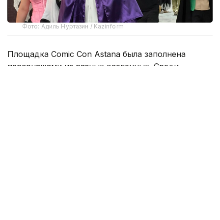
Фото: Адиль Нуртазин / Kazinform
Площадка Comic Con Astana была заполнена
персонажами из разных вселенных. Среди
посетителей можно было встретить героев аниме,
видеоигр, фильмов и комиксов.
Больше всего внимания традиционно привлекали
персонажи японской анимации. По залам
проходили герои из «Наруто», «One Piece»,
Genshin Impact и других популярных франшиз.
Для многих поклонников такие образы уже стали
неотъемлемой частью Comic Con — их выбирают
как опытные косплееры, так и те, кто впервые
решил попробовать себя в этом направлении.