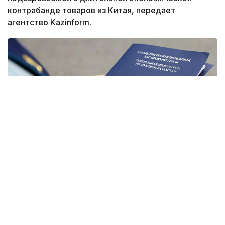
контрабанде товаров из Китая, передает
агентство Kazinform.
Фото: Генеральная прокуратура РК
По данным следствия, из 37 компаний только
по двум аффилированным предприятиям — Metlink
и Urban Green — государству причинен ущерб