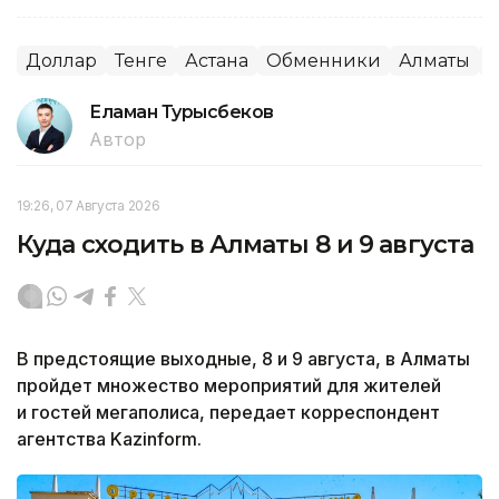
Доллар
Тенге
Астана
Обменники
Алматы
К
Еламан Турысбеков
Автор
19:26, 07 Августа 2026
Куда сходить в Алматы 8 и 9 августа
В предстоящие выходные, 8 и 9 августа, в Алматы
пройдет множество мероприятий для жителей
и гостей мегаполиса, передает корреспондент
агентства Kazinform.