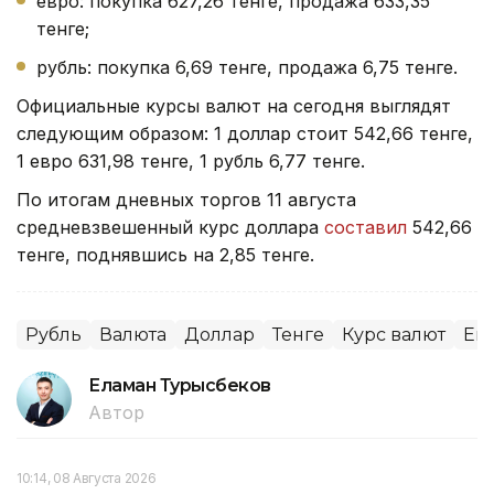
евро: покупка 627,26 тенге, продажа 633,35
тенге;
рубль: покупка 6,69 тенге, продажа 6,75 тенге.
Официальные курсы валют на сегодня выглядят
следующим образом: 1 доллар стоит 542,66 тенге,
1 евро 631,98 тенге, 1 рубль 6,77 тенге.
По итогам дневных торгов 11 августа
средневзвешенный курс доллара
составил
542,66
тенге, поднявшись на 2,85 тенге.
Рубль
Валюта
Доллар
Тенге
Курс валют
Ев
Еламан Турысбеков
Автор
10:14, 08 Августа 2026