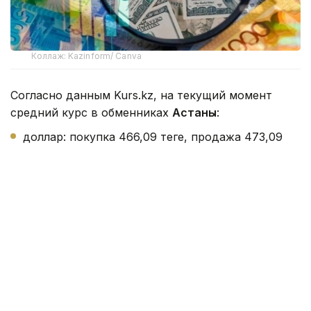
Коллаж: Kazinform/ Canva
Согласно данным Kurs.kz, на текущий момент
средний курс в обменниках
Астаны
:
доллар: покупка 466,09 теңге, продажа 473,09
теңге;
евро: покупка 534,09 теңге, продажа 537,56
теңге;
рубль: покупка 5,45 теңге, продажа 5,65 теңге.
В обменниках
Алматы
:
доллар: покупка 468,75 теңге, продажа 470,95
теңге;
евро: покупка 538,11 теңге, продажа 543,45 теңге;