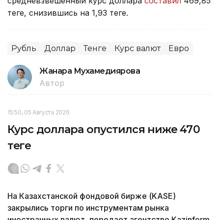
средневзвешенный курс доллара
составил
469,85
теңге, снизившись на 1,93 теңге.
Рубль
Доллар
Тенге
Курс валют
Евро
Жанара Мухамедиярова
Автор
15:50, 05 Августа 2026
Курс доллара опустился ниже 470
теңге
На Казахстанской фондовой бирже (KASE)
закрылись торги по инструментам рынка
иностранных валют, передает агентство Kazinform.