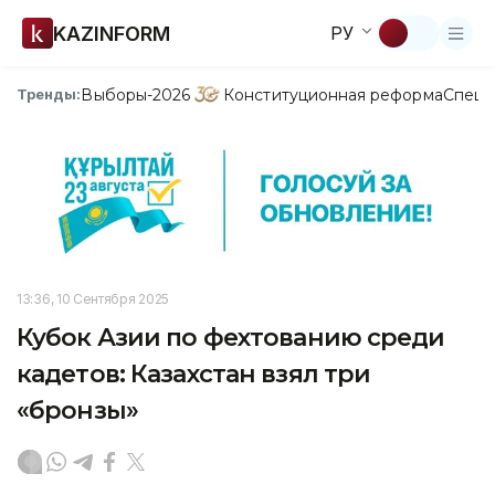
KAZINFORM
РУ
Выборы-2026
Конституционная реформа
Спецп
Тренды:
13:36, 10 Сентября 2025
Кубок Азии по фехтованию среди
кадетов: Казахстан взял три
«бронзы»