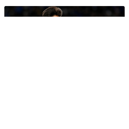
Фото: ФК "Челси"
Квалификация на мужской футбольный турнир
Олимпиады-2028 в Лос-Анджелесе пройдет по
новым правилам и в сокращенном формате.
ФИФА и МОК уменьшили количество участников
мужского турнира с 16 до 12 команд.