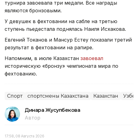
турнира завоевала три медали. Все награды
являются бронзовыми.
У девушек в фехтовании на сабле на третью
ступень пьедестала поднялась Наиля Исхакова.
Евгений Токанов и Мансур Естеу показали третий
результат в фехтовании на рапире.
Напомним, в июле Казахстан
завоевал
историческую «бронзу» чемпионата мира по
фехтованию.
Спорт
спортсмены Казахстана
Казахстан
Узбе
Динара Жусупбекова
Автор
17:58, 08 Августа 2026