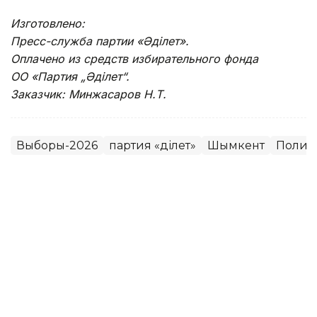
Изготовлено:
Пресс-служба партии «Әділет».
Оплачено из средств избирательного фонда
ОО «Партия „Әділет“.
Заказчик: Минжасаров Н.Т.
Выборы-2026
партия «Әділет»
Шымкент
Полит
Динара Сугурбаева
Автор
17:32, 07 Августа 2026
Судмедэксперт показал все 35
ранений Нурай Серикбай — на
манекене не осталось живого места