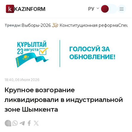
KAZINFORM
РУ
Выборы-2026
Конституционная реформа
Спецп
Тренды:
18:40, 06 Июля 2026
Крупное возгорание
ликвидировали в индустриальной
зоне Шымкента