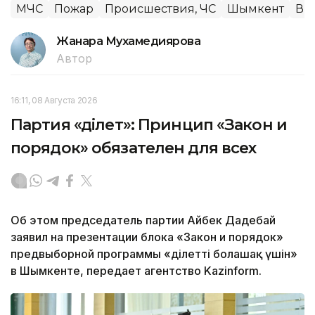
МЧС
Пожар
Происшествия, ЧС
Шымкент
Ви
Жанара Мухамедиярова
Автор
16:11, 08 Августа 2026
Партия «Әділет»: Принцип «Закон и
порядок» обязателен для всех
Об этом председатель партии Айбек Дадебай
заявил на презентации блока «Закон и порядок»
предвыборной программы «Әділетті болашақ үшін»
в Шымкенте, передает агентство Kazinform.