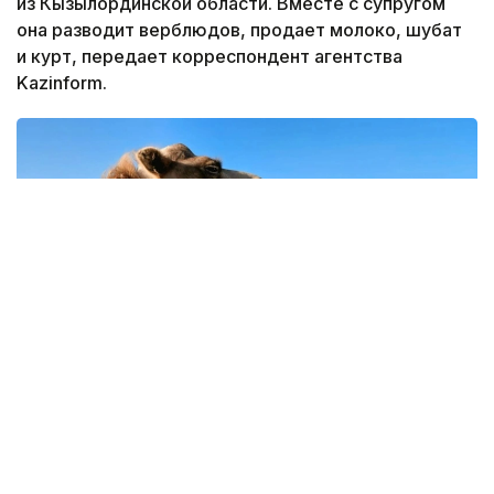
из Кызылординской области. Вместе с супругом
она разводит верблюдов, продает молоко, шубат
и курт, передает корреспондент агентства
Kazinform.
Фото: Назерке Саниязова/Kazinform
Таншолпан Файзрахманову в Казалинском районе
знают как верблюжатницу. Хотя по образованию