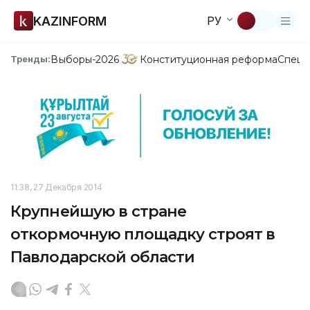
KAZINFORM
РУ
Выборы-2026
Конституционная реформа
Спецп
Тренды:
11:38, 27 Декабря 2014
Крупнейшую в стране
откормочную площадку строят в
Павлодарской области