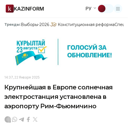
KAZINFORM
РУ
Выборы-2026
Конституционная реформа
Спецп
Тренды:
14:37, 22 Января 2025
Крупнейшая в Европе солнечная
электростанция установлена в
аэропорту Рим-Фьюмичино