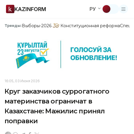
KAZINFORM
РУ
Выборы-2026
Конституционная реформа
Спецп
Тренды:
16:05, 03 Июня 2026
Круг заказчиков суррогатного
материнства ограничат в
Казахстане: Мажилис принял
поправки