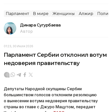
Парламент
В мире
Женщины
Алжир
Полит
Динара Сугурбаева
Автор
01:23, 30 Июля 2026
Парламент Сербии отклонил вотум
недоверия правительству
Депутаты Народной скупщины Сербии
большинством голосов отклонили резолюцию
о вынесении вотума недоверия правительству
страны во главе с Джуро Мацутом, передает