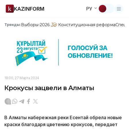
KAZINFORM
РУ
Выборы-2026
Конституционная реформа
Спецп
Тренды:
18:00, 27 Марта 2024
Крокусы зацвели в Алматы
В Алматы набережная реки Есентай обрела новые
краски благодаря цветению крокусов, передает