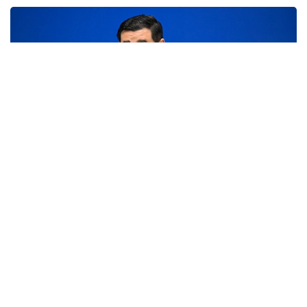
Фото: пресс-служба Правительства РК
По его словам, отгрузка льготного дизельного
топлива фермерам уже началась.
— Ранее мы говорили, что фермеры будут
в полном объеме обеспечены дизельным
топливом, цена будет на 10-12 процентов
ниже рынка. График составлен,