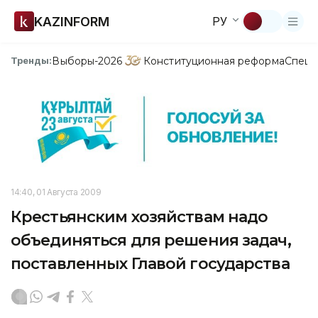
KAZINFORM
РУ
Выборы-2026
Конституционная реформа
Спецп
Тренды:
14:40, 01 Августа 2009
Крестьянским хозяйствам надо
объединяться для решения задач,
поставленных Главой государства