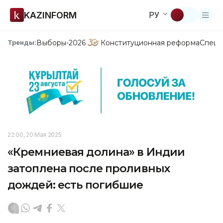
KAZINFORM
РУ
Выборы-2026
Конституционная реформа
Спецп
Тренды:
22:00, 20 Мая 2025
«Кремниевая долина» в Индии
затоплена после проливных
дождей: есть погибшие