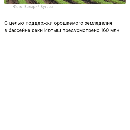
Фото: Валерий Бугаев
С целью поддержки орошаемого земледелия
в бассейне реки Иртыш предусмотрено 160 млн
кубометров воды. Как говорят специалисты,
заявленный объем воды полностью покрывает
потребности местных
сельхозтоваропроизводителей.
По предварительным данным водопользователей,
плановая площадь орошения в регионе
составляет 86,6 тысячи гектаров.
Запланированный объем забора воды — 152 млн
кубометров. На сегодняшний день аграрии успели
получить 81,1 млн кубометров воды для полива
более 70 тысяч гектаров земли.
— В настоящее время в крупных