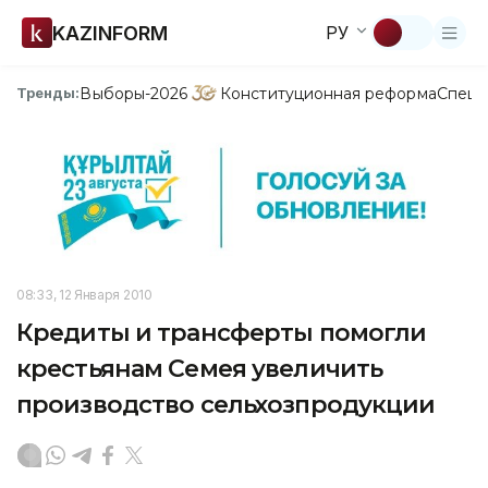
KAZINFORM
РУ
Выборы-2026
Конституционная реформа
Спецп
Тренды:
08:33, 12 Января 2010
Кредиты и трансферты помогли
крестьянам Семея увеличить
производство сельхозпродукции